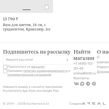
13 790 ₸
Ваза для цветов, 24 см, с
градиентом, Кракелюр, Ice
Подпишитесь на рассылку
Найти
О на
О
магазин
Введите ваш email
компан
+7 (499) 110-
Подписаться на
рассылку
Новост
20-48
Принимаю
политику конфиденциальности
и
Докум
online@khlh.ru
пользовательское соглашение
Контакты
Наведите камеру и скачайте приложение
Kuchenland в App Store или Google Play
© 2014 – 2026 kuchenland.kz
Создано