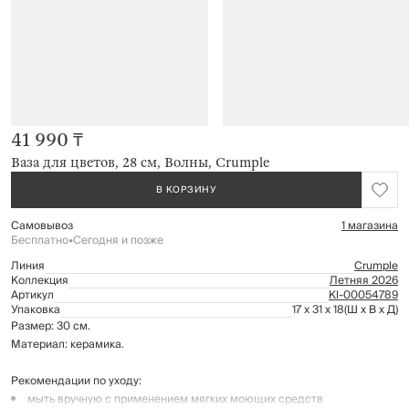
41 990 ₸
Ваза для цветов, 28 см, Волны, Crumple
В КОРЗИНУ
Самовывоз
1 магазина
Бесплатно
•
Сегодня и позже
Линия
Crumple
Коллекция
Летняя 2026
Артикул
Kl-00054789
Упаковка
17 x 31 x 18
(Ш x В x Д)
Размер: 30 см.
Материал: керамика.
Рекомендации по уходу:
мыть вручную с применением мягких моющих средств