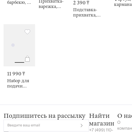
Прихватка-
2 390 ₸
барбекю, в
карман
варежка,
фартуке,
Подставка-
и
BBQ
BBQ
прихватка,
держате
коричневая,
BBQ
BBQ
11 990 ₸
Набор для
подачи
стейка, 3
предмета,
Бык, BBQ
Подпишитесь на рассылку
Найти
О на
О
магазин
Введите ваш email
компан
+7 (499) 110-