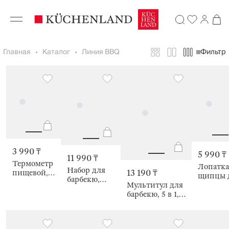
Главная
Каталог
Линия BBQ
Фильтр
3 990 ₸
5 990 ₸
11 990 ₸
Термометр
Лопатка
Набор для
13 190 ₸
пищевой,
щипцы 
барбекю,
13 см, для
Мультитул для
барбекю
BBQ
мясных
барбекю, 5 в 1,
см, с
блюд, BBQ
42 см,
прорезя
разборный,
BBQ
BBQ