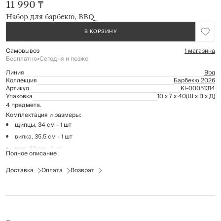
11 990 ₸
Набор для барбекю, BBQ
В КОРЗИНУ
Самовывоз
1 магазина
Бесплатно
•
Сегодня и позже
Линия
Bbq
Коллекция
Барбекю 2026
Артикул
Kl-00051314
Упаковка
10 x 7 x 40
(Ш x В x Д)
4 предмета.
Комплектация и размеры:
щипцы, 34 см - 1 шт
вилка, 35,5 см - 1 шт
нож, 33 см - 1 шт
Полное описание
открывалка, 14 см - 1 шт
Доставка
Оплата
Возврат
кейс, 57х31,5 см - 1 шт
Материал: нержавеющая сталь, экокожа.
Рекомендации по уходу:
мыть вручную с применением мягких моющих средств