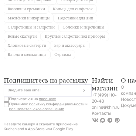
Мелочи для сервировки
Наборы для сыра
Вазочки и креманки
Кольца для салфеток
Маслёнки и икорницы
Подставки для яиц
Салфетницы и салфетки
Солонки и перечницы
Белые скатерти
Круглые салфетки под приборы
Хлопковые скатерти
Бар и аксессуары
Блюда и менажницы
Сервизы
Подпишитесь на рассылку
Найти
О на
О
магазин
Введите ваш email
компан
+7 (499) 110-
Подписаться на
рассылку
Новост
20-48
Принимаю
политику конфиденциальности
и
Докум
online@khlh.ru
пользовательское соглашение
Контакты
Наведите камеру и скачайте приложение
Kuchenland в App Store или Google Play