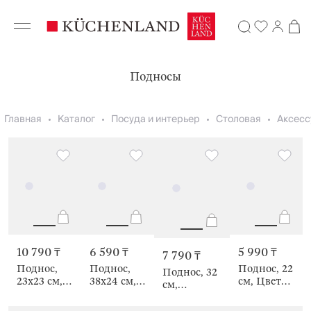
Подносы
Главная
Каталог
Посуда и интерьер
Столовая
Аксесс
10 790 ₸
6 590 ₸
5 990 ₸
7 790 ₸
Поднос,
Поднос,
Поднос, 22
Поднос, 32
23х23 см,
38х24 см,
см, Цветы,
см,
Лиса,
плетеный,
Enamel
плетеный,
Forest
с ручками,
florets
Волнистые