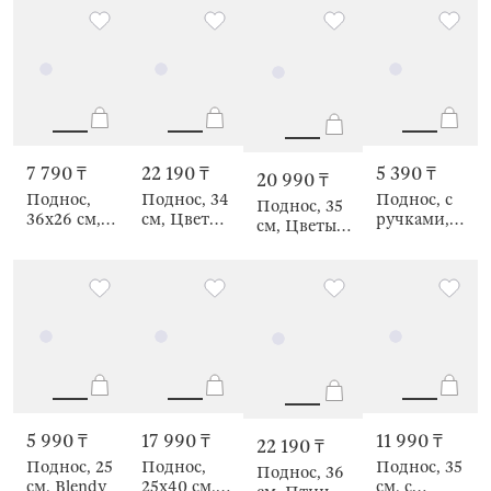
animals
Braided
края,
Braided
7 790 ₸
22 190 ₸
5 390 ₸
20 990 ₸
Поднос,
Поднос, 34
Поднос, с
Поднос, 35
36х26 см,
см, Цветы,
ручками,
см, Цветы,
плетеный,
Generic
Braided
Floral
Braided
flowers
5 990 ₸
17 990 ₸
11 990 ₸
22 190 ₸
Поднос, 25
Поднос,
Поднос, 35
Поднос, 36
см, Blendy
25х40 см,
см, с