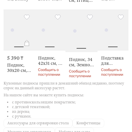
см, Птица,
Птица,
ручками,
Bluebird
Bluebird
Leopard
5 390 ₸
Поднос,
Подставка
Поднос, 34
42х31 см, с
для
см, Земной
Поднос,
ручками,
подноса,
Сообщить о
Сообщить о
шар,
30х20 см,
Сообщить о
Тропики,
54 см,
поступлении
поступлении
Discovery
Blendy
поступлении
Tropical
Trend
Кухонные подносы пришли в домашний обиход недавно, поэтому
спрос на данный аксессуар растет.
На нашем сайте вы можете купить подносы:
с противоскользящим покрытием;
с детской тематикой;
из дерева;
с ручками.
Аксессуары для сервировки стола
Конфетницы