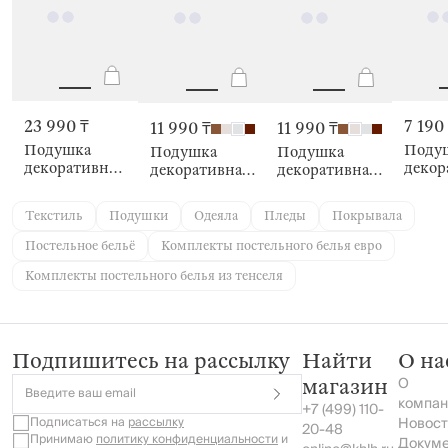
23 990 ₸
7 190
11 990 ₸
11 990 ₸
Подушка
Поду
Подушка
Подушка
декоративная,
декор
декоративная,
декоративная,
50х50 см,
45х45 
45х45 см,
45х45 см,
Ветви, Print
velvet
Aesthetics,
Place for the
Текстиль
Подушки
Одеяла
Пледы
Покрывала
Chenill
soul, Chenill
Постельное бельё
Комплекты постельного белья евро
Комплекты постельного белья из тенселя
Подпишитесь на рассылку
Найти
О на
О
магазин
Введите ваш email
компан
+7 (499) 110-
Подписаться на
рассылку
Новост
20-48
Принимаю
политику конфиденциальности
и
Докум