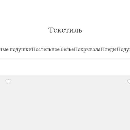
Текстиль
ные подушки
Постельное белье
Покрывала
Пледы
Поду