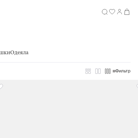
шки
Одеяла
Фильтр