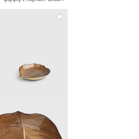
Жапырағы/жапырақтары
бар асқабақ, Foggy forest