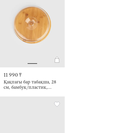
11 990 ₸
Қақпағы бар табақша, 28
см, бамбук/пластик,
дөңгелек, Crepe