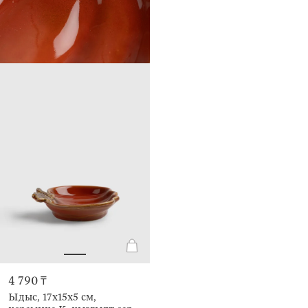
4 790 ₸
Ыдыс, 17х15х5 см,