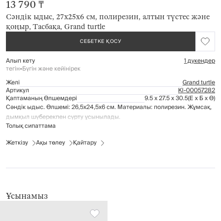
13 790 ₸
Сәндік ыдыс, 27х25х6 см, полирезин, алтын түстес және
қоңыр, Тасбақа, Grand turtle
СЕБЕТКЕ ҚОСУ
Алып кету
1 дүкендер
тегін
•
Бүгін және кейінірек
Желі
Grand turtle
Артикул
Kl-00057282
Қаптаманың Өлшемдері
9.5 x 27.5 x 30.5
(Е x Б x Ө)
Сәндік ыдыс. Өлшемі: 26,5х24,5х6 см. Материалы: полирезин. Жұмсақ,
дымқыл шүберекпен сүрту ұсынылады.
Толық сипаттама
Жеткізу
Ақы төлеу
Қайтару
Ұсынамыз