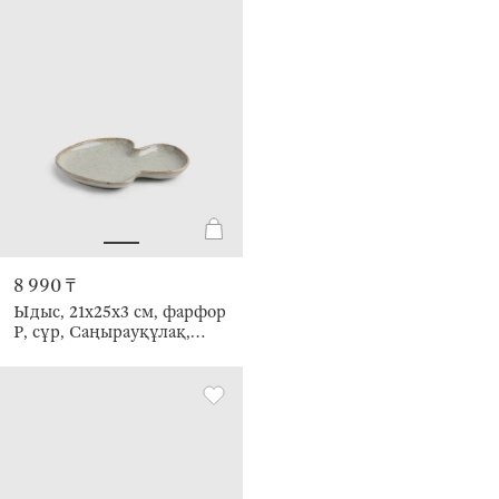
8 990 ₸
Ыдыс, 21х25х3 см, фарфор
Р, сұр, Саңырауқұлақ,
Foggy forest