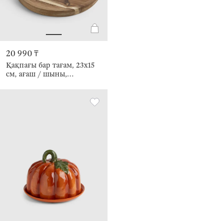
20 990 ₸
Қақпағы бар тағам, 23х15
см, ағаш / шыны,
дөңгелек, Нобле ағашы