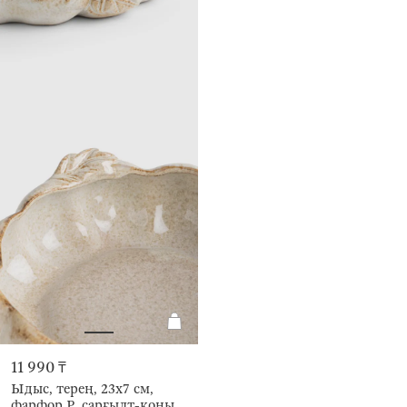
11 990 ₸
Ыдыс, терең, 23х7 см,
фарфор Р, сарғылт-қоңыр,