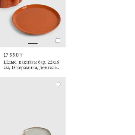
17 990 ₸
Ыдыс, қақпағы бар, 22х16
см, D керамика, дөңгелек,
қызғылт сары, Жапырағы
бар асқабақ, Forest
symphony