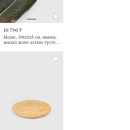
10 790 ₸
Ыдыс, 39х12х5 см, шыны,
жасыл және алтын түстес,
Стрелиция жапырағы,
Royal jungle