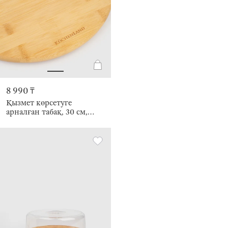
8 990 ₸
Қызмет көрсетуге
арналған табақ, 30 см,
айналмалы, бамбук,
Bamboo