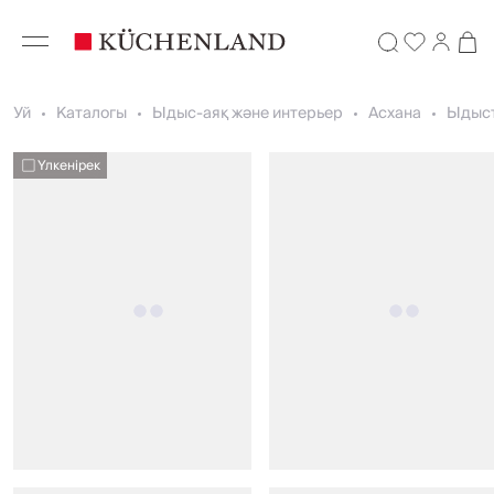
Уй
Каталогы
Ыдыс-аяқ және интерьер
Асхана
Ыдыст
Үлкенірек