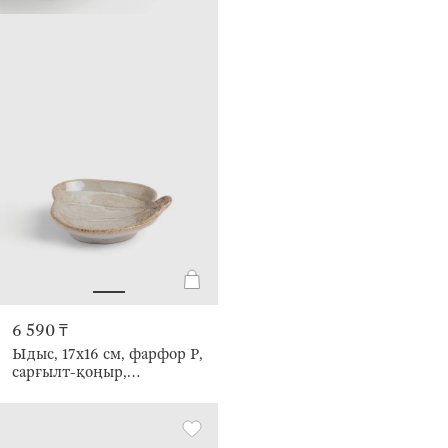
6 590 ₸
Ыдыс, 17х16 см, фарфор Р,
сарғылт-қоңыр,
Жапырағы бар асқабақ,
Foggy forest