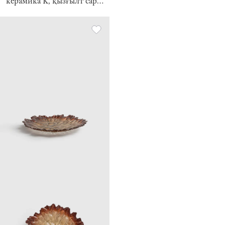
керамика К, қызғылт сары,
Жапырағы бар асқабақ,
Autumn gourds