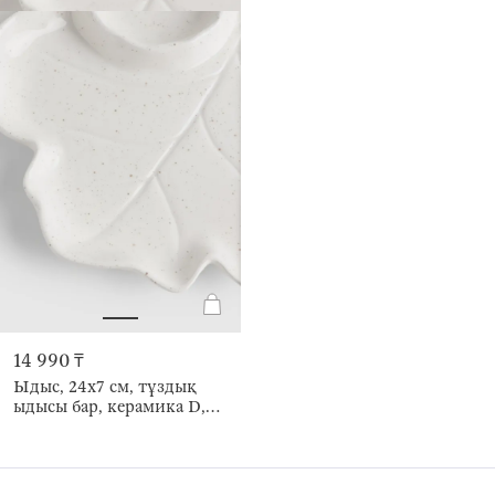
14 990 ₸
Ыдыс, 24х7 см, тұздық
ыдысы бар, керамика D,
сүт түстес, дақты,
Жапырақтағы кірпі, Foggy
forest