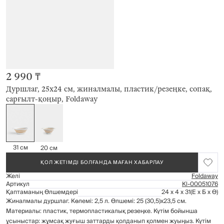
2 990 ₸
Дуршлаг, 25х24 см, жиналмалы, пластик/резеңке, сопақ,
сарғылт-қоңыр, Foldaway
31 см
20 см
ҚОЛ ЖЕТІМДІ БОЛҒАНДА МАҒАН ХАБАРЛАУ
Желі
Foldaway
Артикул
Kl-00051076
Қаптаманың Өлшемдері
24 x 4 x 31
(Е x Б x Ө)
Жиналмалы дуршлаг. Көлемі: 2,5 л. Өлшемі: 25 (30,5)х23,5 см.
Материалы: пластик, термопластикалық резеңке. Күтім бойынша
ұсыныстар: жұмсақ жуғыш заттарды қолданып қолмен жуыңыз. Күтім