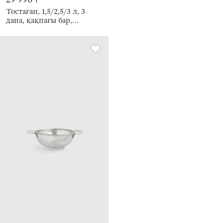
Тостаған, 1,5/2,5/3 л, 3
дана, қақпағы бар,
сырғанауға қарсы түбі,
болат / пластик, бежевый,
Терра