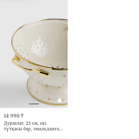
14 990 ₸
Дуршлаг, 23 см, екі
тұтқасы бар, эмальданған
металл, сүт түстес, Гүлдер,