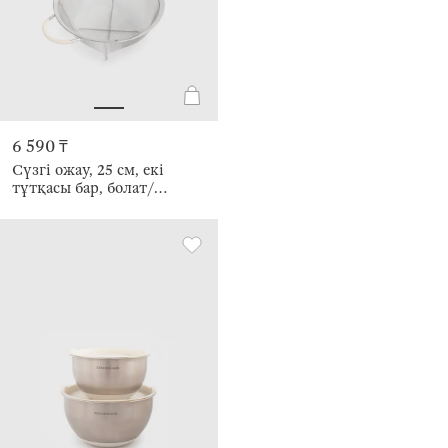
6 590 ₸
Сүзгі ожау, 25 см, екі
тұтқасы бар, болат/
силикон, сүт түсті, Tammy