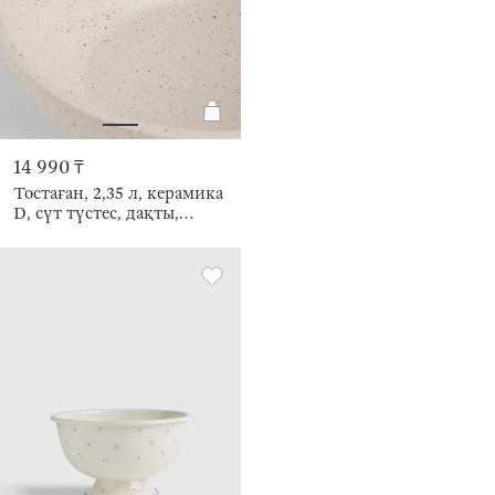
14 990 ₸
Тостаған, 2,35 л, керамика
D, сүт түстес, дақты,
Provencal speckled