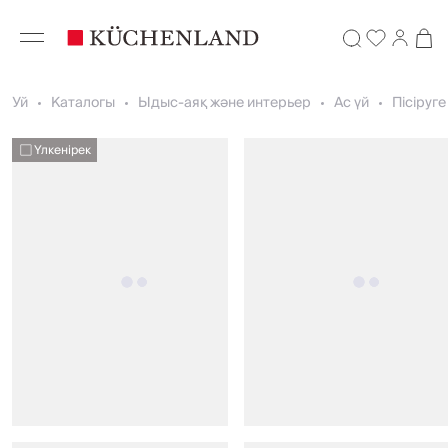
Уй
Каталогы
Ыдыс-аяқ және интерьер
Ас үй
Пісіруг
Үлкенірек