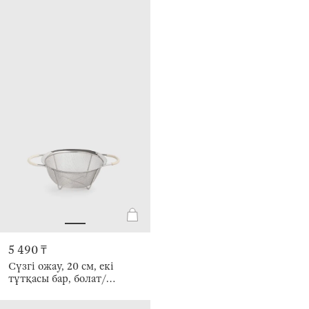
5 490 ₸
Сүзгі ожау, 20 см, екі
тұтқасы бар, болат/
силикон, сұр, Tammy