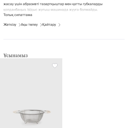
жасау үшін абразивті тазартқыштар мен қатты губкаларды
қолданбаңыз. Ыдыс жуғыш машинада жууға болмайды.
Толық сипаттама
Жеткізу
Ақы төлеу
Қайтару
Ұсынамыз