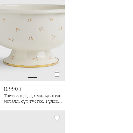
11 990 ₸
Тостаған, 1, л, эмальданған
металл, сүт түстес, Гүлдер,
Enamel florets