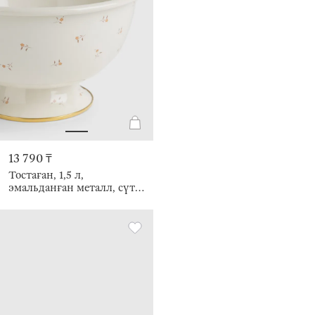
13 790 ₸
Тостаған, 1,5 л,
эмальданған металл, сүт
түстес, Гүлдер, Enamel
florets