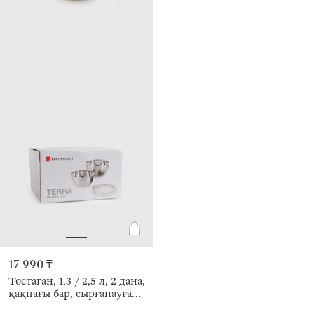
17 990 ₸
Тостаған, 1,3 / 2,5 л, 2 дана,
қақпағы бар, сырғанауға
қарсы түбі, болат /