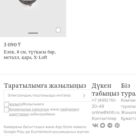
3 090 ₸
Елек, 8 см, тұтқасы бар,
металл, қара, X-Loft
Таратылымға жазылыңыз
Дүкен
Біз
табыңыз
тур
Электрондық поштаңызды енгізіңіз
+7 (499) 110-
Компа
жазылу
Жазылымға
20-48
туралы
Құпиялылық саясатын
және
пайдалану
online@khlh.ru
Жаңал
шарттарын
қабылдаймын
Контактілер
Құжатт
Камераны бағыттаңыз және App Store немесе
Google Play-де Kuchenland қосымшасын жүктеп