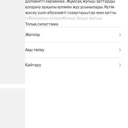
доломитті керамика. Жұмсақ жуғыш заттарды
қолдану арқылы қолмен жуу ұсынылады. Күтім
жасау үшін абразивті тазартқыштар мен қатты
губкаларды қолданбаңыз. Ыдыс жуғыш
машинада жууға болмайды.
Толық сипаттама
Жеткізу
Ақы төлеу
Қайтару