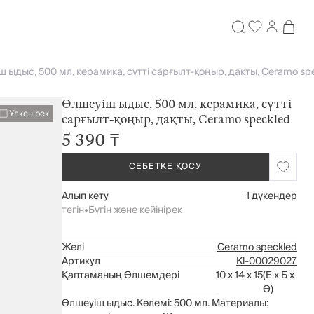
 ыдыс, 500 мл, керамика, сүтті сарғылт-қоңыр, дақты, Ceramo sp
Өлшеуіш ыдыс, 500 мл, керамика, сүтті
Үлкенірек
сарғылт-қоңыр, дақты, Ceramo speckled
5 390 ₸
СЕБЕТКЕ ҚОСУ
Алып кету
1 дүкендер
тегін
•
Бүгін және кейінірек
Желі
Ceramo speckled
Артикул
Kl-00029027
Қаптаманың Өлшемдері
10 x 14 x 15
(Е x Б x
Ө)
Өлшеуіш ыдыс. Көлемі: 500 мл. Материалы: