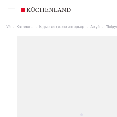
Уй
Каталогы
Ыдыс-аяқ және интерьер
Ас үй
Пісіру