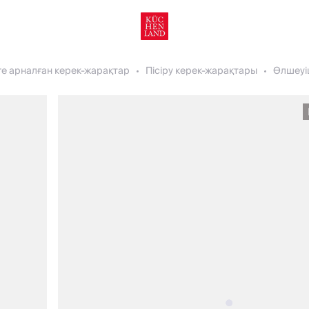
ге арналған керек-жарақтар
Пісіру керек-жарақтары
Өлшеуіш