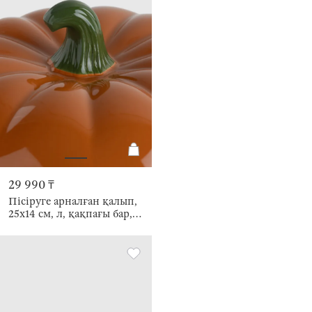
29 990 ₸
Пісіруге арналған қалып,
25х14 см, л, қақпағы бар,
керамика K, қызғылт сары,
Жапырағы бар асқабақ,
Gourd