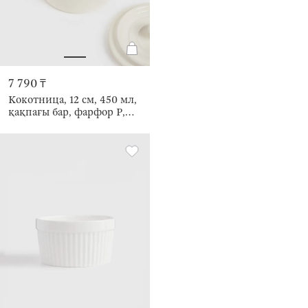
7 790 ₸
Кокотница, 12 см, 450 мл,
қақпағы бар, фарфор P,
сүт түстес, Bright