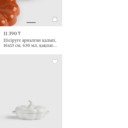
11 390 ₸
Пісіруге арналған қалып,
16х13 см, 630 мл, қақпағы
бар, керамика К, сарғыш-
жасыл, Асқабақ, Gourd