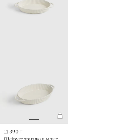
11 390 ₸
Пісіруге арналған ыдыс,