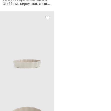
31х22 см, керамика, сопақ,
сүт түстес, Cakes ivory