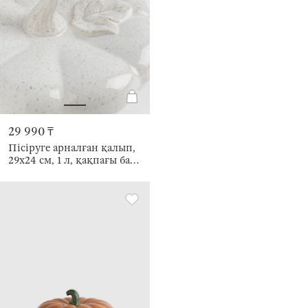
29 990 ₸
Пісіруге арналған қалып,
29х24 см, 1 л, қақпағы бар,
керамика К, сарғылт-
қоңыр, Жапырағы бар
асқабақ, Gourd