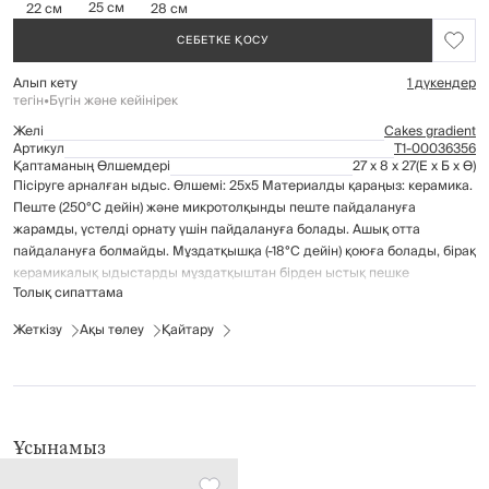
25 см
22 см
28 см
СЕБЕТКЕ ҚОСУ
Алып кету
1 дүкендер
тегін
•
Бүгін және кейінірек
Желі
Cakes gradient
Артикул
Т1-00036356
Қаптаманың Өлшемдері
27 x 8 x 27
(Е x Б x Ө)
Пісіруге арналған ыдыс. Өлшемі: 25х5 Материалды қараңыз: керамика.
Пеште (250°C дейін) және микротолқынды пеште пайдалануға
жарамды, үстелді орнату үшін пайдалануға болады. Ашық отта
пайдалануға болмайды. Мұздатқышқа (-18°C дейін) қоюға болады, бірақ
керамикалық ыдыстарды мұздатқыштан бірден ыстық пешке
Толық сипаттама
салмаңыз. Жұмсақ жуғыш заттарды қолдану арқылы қолмен жуу
ұсынылады. Күтім жасау үшін абразивті тазартқыштар мен қатты
Жеткізу
Ақы төлеу
Қайтару
губкаларды қолданбаңыз. Ыдыс жуғыш машинада жууға болады.
Ұсынамыз