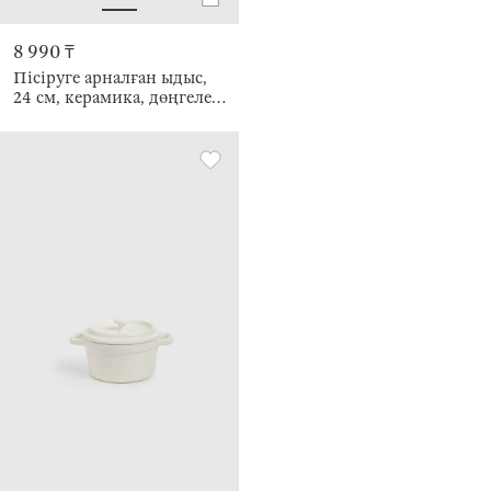
8 990 ₸
Пісіруге арналған ыдыс,
24 см, керамика, дөңгелек,
сүт түстес және сарғылт-
қоңыр, Cakes new