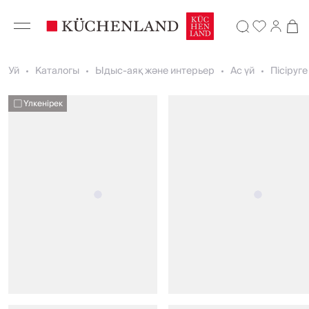
Уй
Каталогы
Ыдыс-аяқ және интерьер
Ас үй
Пісіруг
Үлкенірек