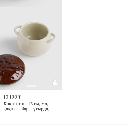
10 190 ₸
Кокотница, 13 см, мл,
қақпағы бар, тұғырда,
керамика K/ағаш, сүт
түстес және қоңыр,
Autumn fungi