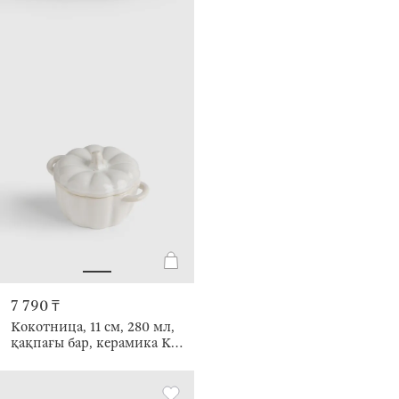
7 790 ₸
Кокотница, 11 см, 280 мл,
қақпағы бар, керамика K,
сүт түстес, Асқабақ, Gourd