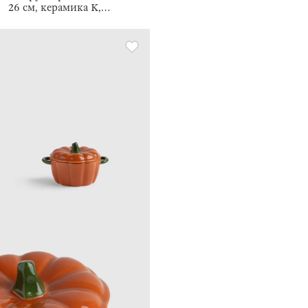
26 см, керамика К,
дөңгелек, сүт түстес,
Асқабақтар, Gourd