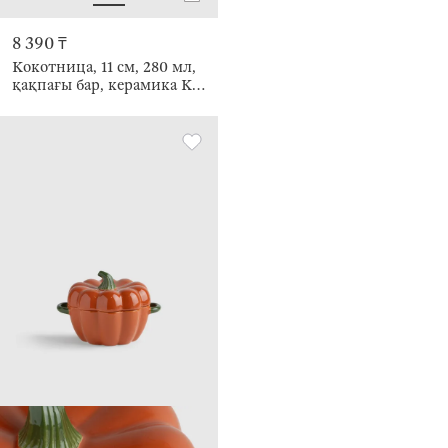
8 390 ₸
Кокотница, 11 см, 280 мл,
қақпағы бар, керамика K,
қызғылт сары-жасыл,
Асқабақ, Gourd