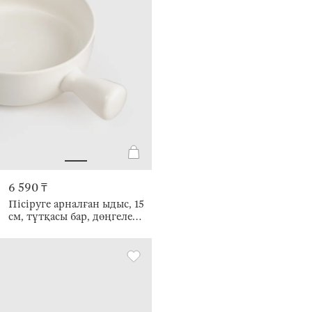
6 590 ₸
Пісіруге арналған ыдыс, 15
см, тұтқасы бар, дөңгелек,
керамика, ақ, Light kitchen