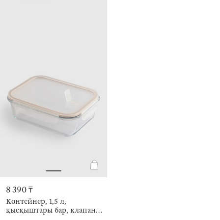
8 390 ₸
Контейнер, 1,5 л,
қысқыштары бар, клапаны
бар, шыны Т, тікбұрышты,