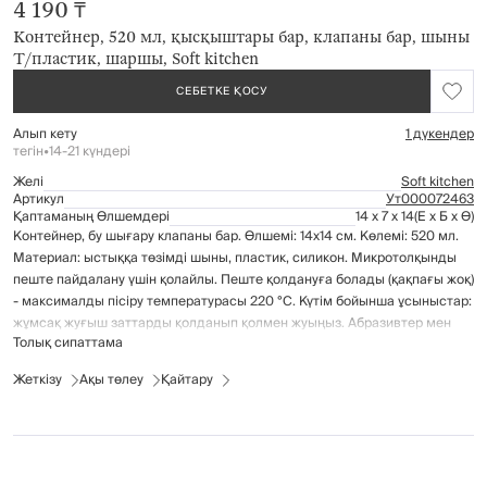
4 190 ₸
Контейнер, 520 мл, қысқыштары бар, клапаны бар, шыны
Т/пластик, шаршы, Soft kitchen
СЕБЕТКЕ ҚОСУ
Алып кету
1 дүкендер
тегін
•
14-21 күндері
Желі
Soft kitchen
Артикул
Ут000072463
Қаптаманың Өлшемдері
14 x 7 x 14
(Е x Б x Ө)
Контейнер, бу шығару клапаны бар. Өлшемі: 14х14 см. Көлемі: 520 мл.
Материал: ыстыққа төзімді шыны, пластик, силикон. Микротолқынды
пеште пайдалану үшін қолайлы. Пеште қолдануға болады (қақпағы жоқ)
- максималды пісіру температурасы 220 °C. Күтім бойынша ұсыныстар:
жұмсақ жуғыш заттарды қолданып қолмен жуыңыз. Абразивтер мен
Толық сипаттама
қатты губкаларды қолданбаңыз. Ыдыс жуғыш машинада жууға болады.
Жеткізу
Ақы төлеу
Қайтару