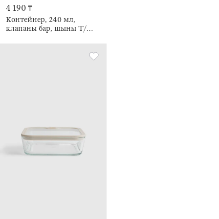
4 190 ₸
Контейнер, 240 мл,
клапаны бар, шыны Т/
силикон, шаршы, сүт
түстес, Verre