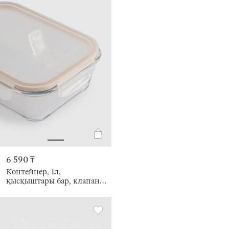
6 590 ₸
Контейнер, 1л,
қысқыштары бар, клапаны
бар, шыны Т/пластик,
тікбұрышты, Soft kitchen