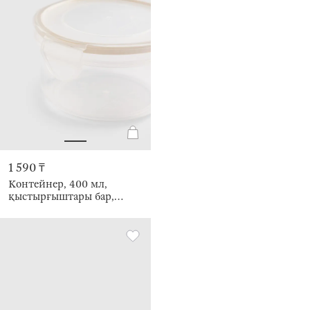
1 590 ₸
Контейнер, 400 мл,
қыстырғыштары бар,
пластик / силикон,
дөңгелек, сарғыш, Roomy
clip