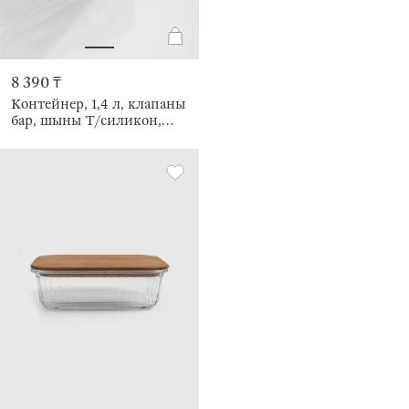
8 390 ₸
Контейнер, 1,4 л, клапаны
бар, шыны Т/силикон,
шаршы, сүт түстес, Verre