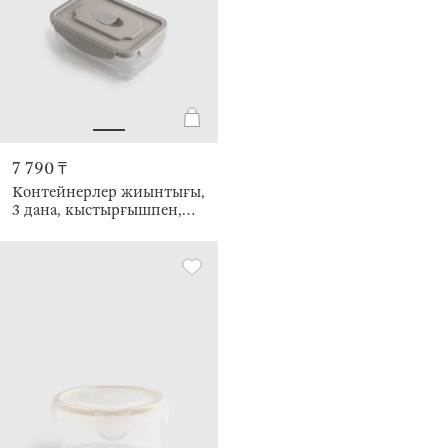
7 790 ₸
Контейнерлер жиынтығы,
3 дана, кыстырғышпен,
пластик, тікбұрышты,
пастель, Clip