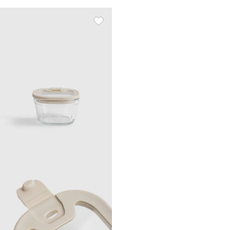
пластик/силикон, шаршы,
сарғылт, Roomy clip