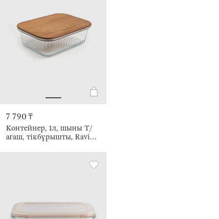
7 790 ₸
Контейнер, 1л, шыны Т/
ағаш, тікбұрышты, Ravi
wood