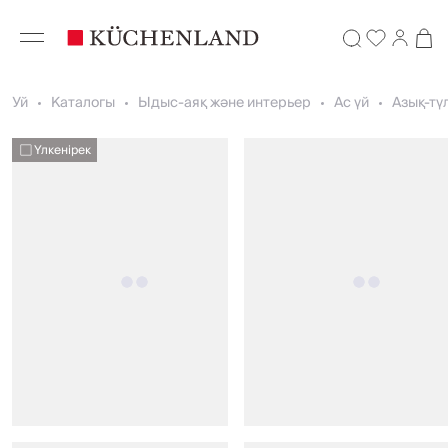
Уй
Каталогы
Ыдыс-аяқ және интерьер
Ас үй
Азық-түл
Үлкенірек