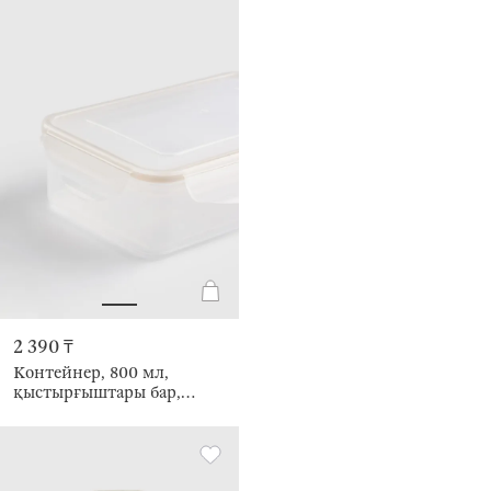
2 390 ₸
Контейнер, 800 мл,
қыстырғыштары бар,
пластик / силикон,
тікбұрышты, сарғыш,
Roomy clip