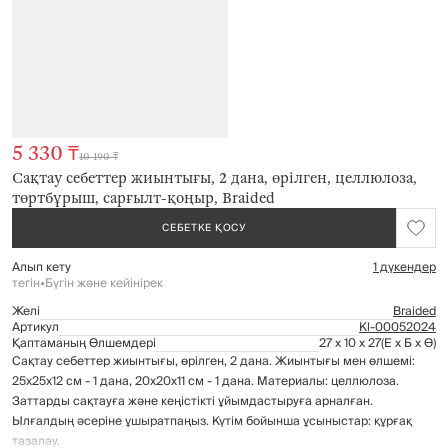
5 330 ₸
10 190 ₸
Сақтау себеттер жиынтығы, 2 дана, өрілген, целлюлоза,
төртбұрыш, сарғылт-қоңыр, Braided
СЕБЕТКЕ ҚОСУ
Алып кету
1 дүкендер
тегін
•
Бүгін және кейінірек
Желі
Braided
Артикул
Kl-00052024
Қаптаманың Өлшемдері
27 x 10 x 27
(Е x Б x Ө)
Сақтау себеттер жиынтығы, өрілген, 2 дана. Жиынтығы мен өлшемі:
25х25х12 см - 1 дана, 20х20х11 см - 1 дана. Материалы: целлюлоза.
Заттарды сақтауға және кеңістікті ұйымдастыруға арналған.
Ылғалдың әсеріне ұшыратпаңыз. Күтім бойынша ұсыныстар: құрғақ
тазалау.