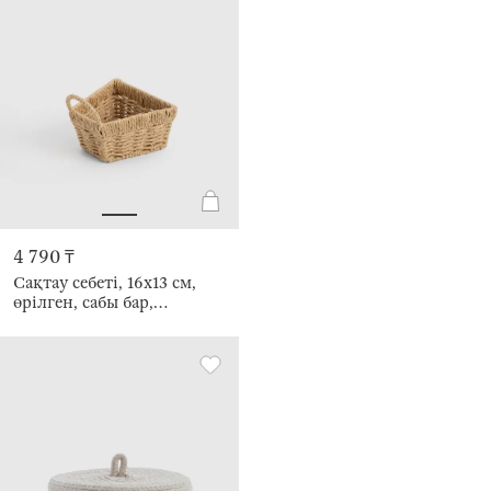
4 790 ₸
Сақтау себеті, 16х13 см,
өрілген, сабы бар,
целлюлоза, тікбұрышты,
Braided