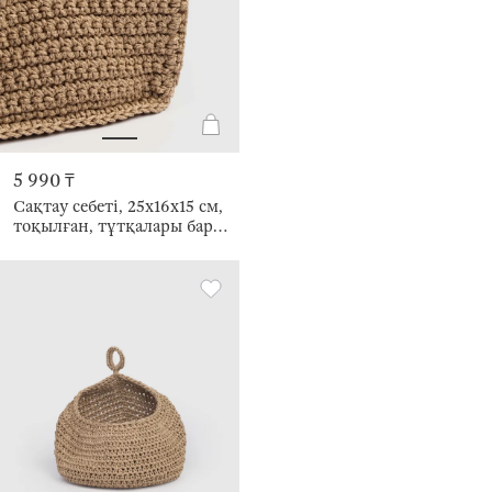
5 990 ₸
Сақтау себеті, 25х16х15 см,
тоқылған, тұтқалары бар,
полипропилен Иірілген
жіп, қоңыр, Bolsa