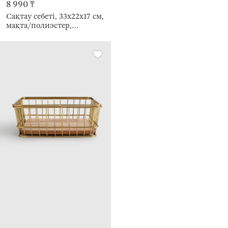
8 990 ₸
Сақтау себеті, 33х22х17 см,
мақта/полиэстер,
тікбұрыш, сүт түстес және
сарғылт-қоңыр, Crochet