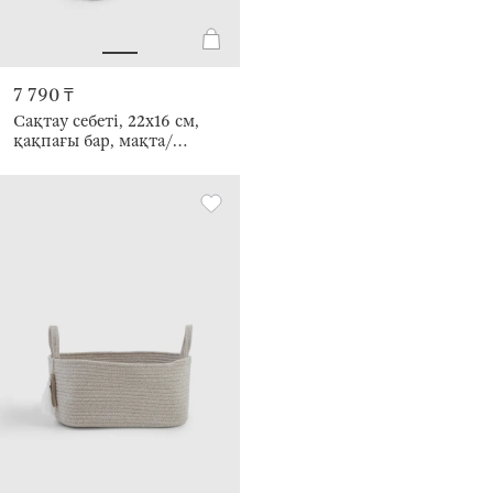
7 790 ₸
Сақтау себеті, 22х16 см,
қақпағы бар, мақта/
полиэстер, дөңгелек, сүт
түстес, Tote