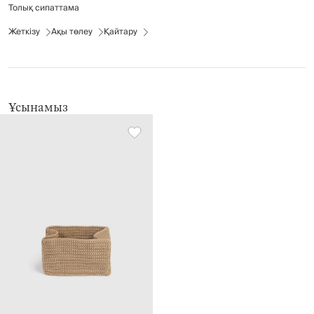
Толық сипаттама
Жеткізу
Ақы төлеу
Қайтару
Ұсынамыз