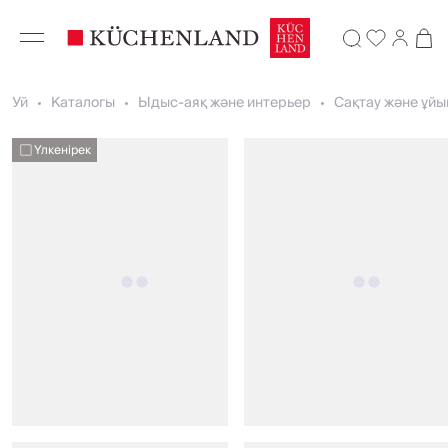
Уй
Каталогы
Ыдыс-аяқ және интерьер
Сақтау және ұй
Үлкенірек