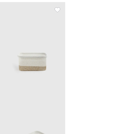
сарғылт-қоңыр, Crochet