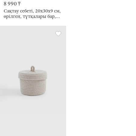
8 990 ₸
Сақтау себеті, 20х30х9 см,
өрілген, тұтқалары бар,
целлюлоза, дөңгелек, Kelp
braided