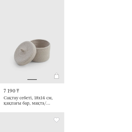
7 190 ₸
Сақтау себеті, 18х14 см,
қақпағы бар, мақта/
полиэстер, дөңгелек, сүт
түстес, Tote