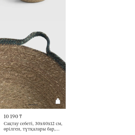
10 190 ₸
Сақтау себеті, 30х40х12 см,
өрілген, тұтқалары бар,
целлюлоза, дөңгелек, Kelp