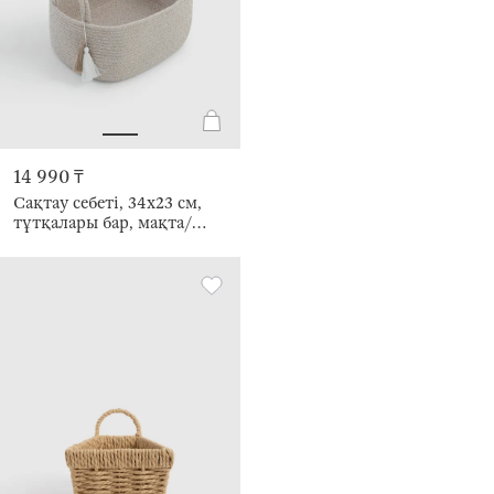
14 990 ₸
Сақтау себеті, 34х23 см,
тұтқалары бар, мақта/
полиэстер, сопақ, сүт
түстес, Tote