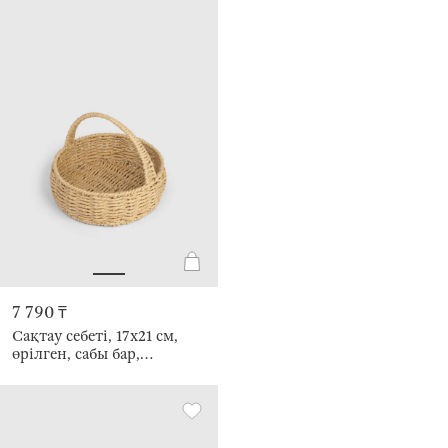
7 790 ₸
Сақтау себеті, 17х21 см,
өрілген, сабы бар,
целлюлоза, сопақ, Braided