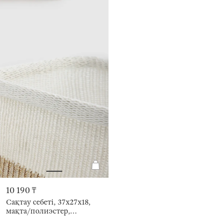
10 190 ₸
Сақтау себеті, 37х27х18,
мақта/полиэстер,
тікбұрыш, сүт түстес және