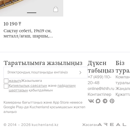
10 190 ₸
Сақтау себеті, 19х19 см,
металл/ағаш, шаршы,
алтын, Twist gold
Таратылымға жазылыңыз
Дүкен
Біз
табыңыз
тур
Электрондық поштаңызды енгізіңіз
+7 (499) 110-
Компа
жазылу
Жазылымға
20-48
туралы
Құпиялылық саясатын
және
пайдалану
online@khlh.ru
Жаңал
шарттарын
қабылдаймын
Контактілер
Құжатт
Камераны бағыттаңыз және App Store немесе
Google Play-де Kuchenland қосымшасын жүктеп
алыңыз
© 2014 – 2026 kuchenland.kz
Жасаған