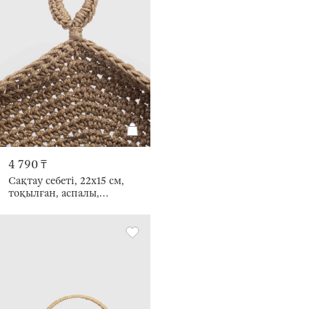
4 790 ₸
Сақтау себеті, 22х15 см,
тоқылған, аспалы,
полипропилен Иірілген
жіп, дөңгелек, қоңыр,
Bolsa