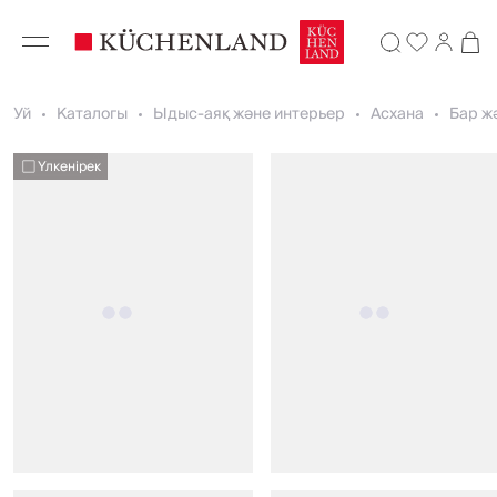
Уй
Каталогы
Ыдыс-аяқ және интерьер
Асхана
Бар ж
Үлкенірек