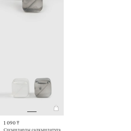
1 090 ₸
Сусындарды салқындатуға