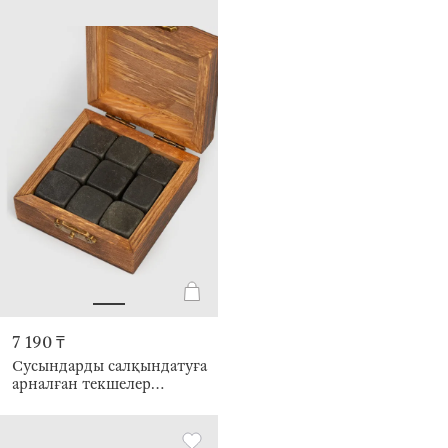
7 190 ₸
Сусындарды салқындатуға
арналған текшелер
жиынтығы, 10 дана,
қорапта, базальт, бар