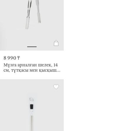
8 990 ₸
Мұзға арналған шелек, 14
см, тұтқасы мен қысқышы
бар, шыны/жасанды
былғары, Clear devo