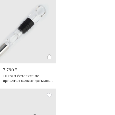
7 790 ₸
Шарап бөтелкесіне
арналған салқындатқыш-
дозатор, 33 см, болат /
пластик / силикон, BAR