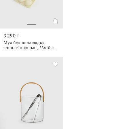
3 290 ₸
Мұз бен шоколадқа
арналған қалып, 23х10 см,
18 бөлім, силикон, сүт
түстес, Жеміс-жидек,
Bakery