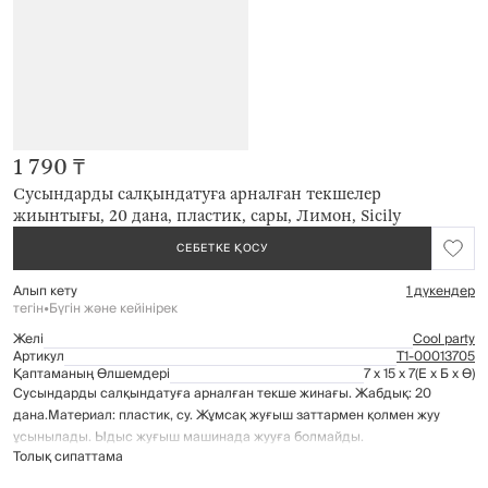
1 790 ₸
Сусындарды салқындатуға арналған текшелер
жиынтығы, 20 дана, пластик, сары, Лимон, Sicily
СЕБЕТКЕ ҚОСУ
Алып кету
1 дүкендер
тегін
•
Бүгін және кейінірек
Желі
Cool party
Артикул
Т1-00013705
Қаптаманың Өлшемдері
7 x 15 x 7
(Е x Б x Ө)
Сусындарды салқындатуға арналған текше жинағы. Жабдық: 20
дана.Материал: пластик, су. Жұмсақ жуғыш заттармен қолмен жуу
ұсынылады. Ыдыс жуғыш машинада жууға болмайды.
Толық сипаттама