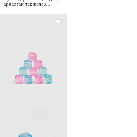
арналған текшелер
жиынтығы, 10 дана,
пластик, ақ / сұр, Dolce
Vita