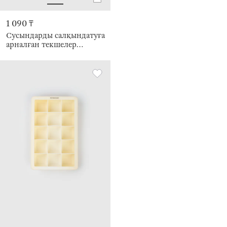
1 090 ₸
Сусындарды салқындатуға
арналған текшелер
жиынтығы, 10 дана,
пластик, қызғылт/
көгілдір, Dolce Vita