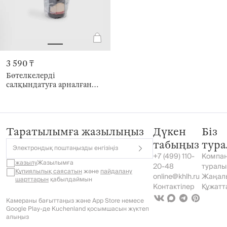
3 590 ₸
Бөтелкелерді
салқындатуға арналған
сөмке, 30 см, пластик,
күміс секиндер, Sparkle bar
Таратылымға жазылыңыз
Дүкен
Біз
табыңыз
тур
Электрондық поштаңызды енгізіңіз
+7 (499) 110-
Компа
жазылу
Жазылымға
20-48
туралы
Құпиялылық саясатын
және
пайдалану
online@khlh.ru
Жаңал
шарттарын
қабылдаймын
Контактілер
Құжатт
Камераны бағыттаңыз және App Store немесе
Google Play-де Kuchenland қосымшасын жүктеп
алыңыз