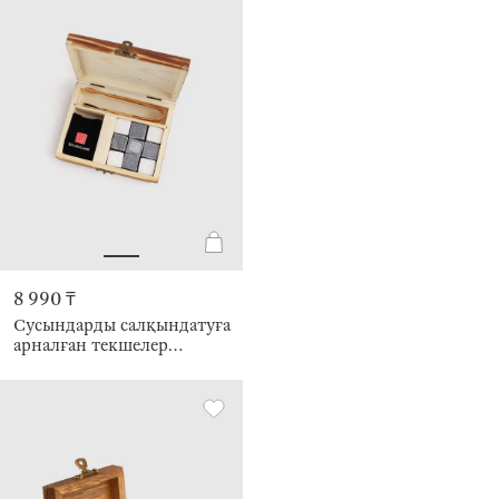
8 990 ₸
Сусындарды салқындатуға
арналған текшелер
жиынтығы, 12pr,
қысқыштармен, қорапта,
мәрмәр/Болат, мәрмәр