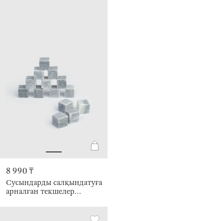
8 990 ₸
Сусындарды салқындатуға
арналған текшелер
жиынтығы, 16 пр,
қысқышпен, стеатит /
Болат, бар