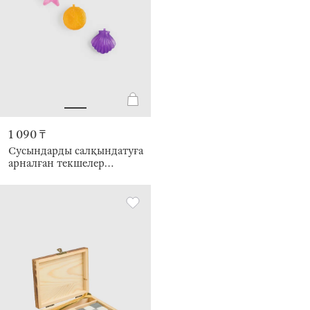
1 090 ₸
Сусындарды салқындатуға
арналған текшелер
жинағы, 12 дана, пластик,
Қабыршақтар және
апельсин, Cool party