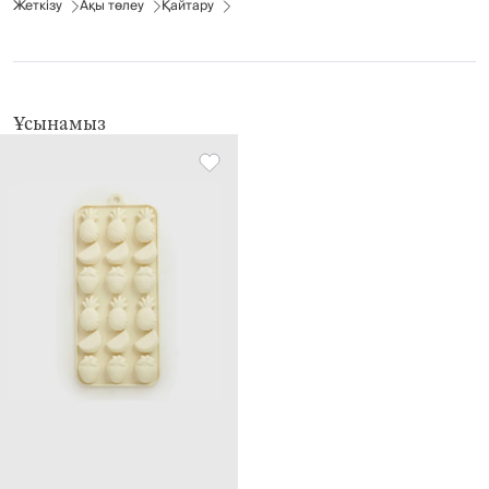
Жеткізу
Ақы төлеу
Қайтару
Ұсынамыз