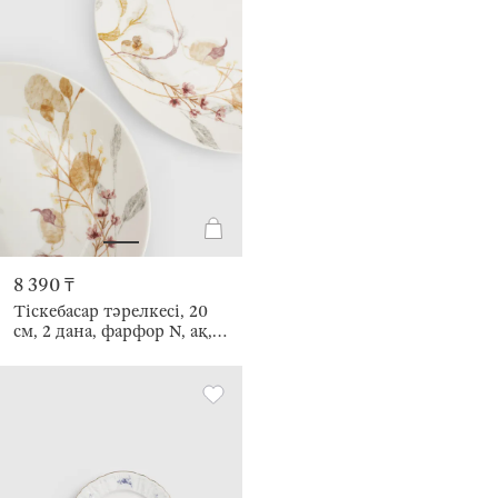
8 390 ₸
Тіскебасар тәрелкесі, 20
см, 2 дана, фарфор N, ақ,
Күзгі жапырақтар, Autumn
leaves