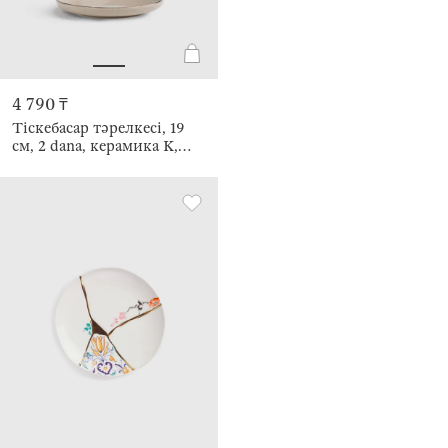
4 790 ₸
Тіскебасар тәрелкесі, 19
см, 2 dana, керамика K,
қоңыр, дақты, Speckled
brown