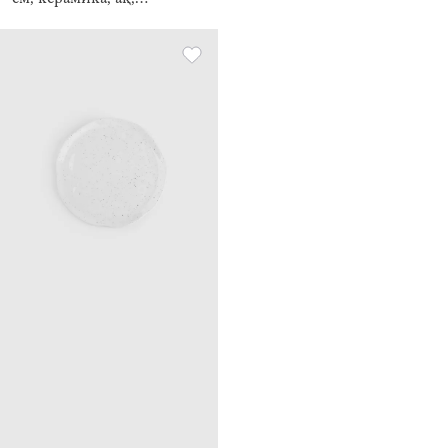
Құлпынай, Strawberry
crumple