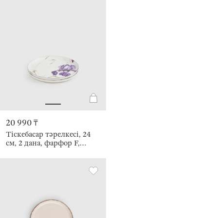
20 990 ₸
Тіскебасар тәрелкесі, 24
см, 2 дана, фарфор F,
күміс жиектері бар,
Құртқашаш, Antarctica
Flowers