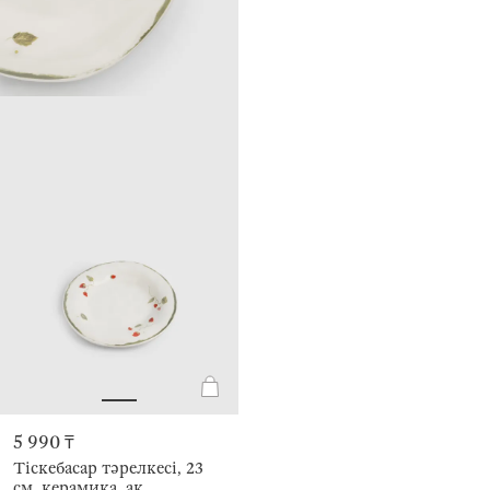
5 990 ₸
Тіскебасар тәрелкесі, 23
см, керамика, ақ,