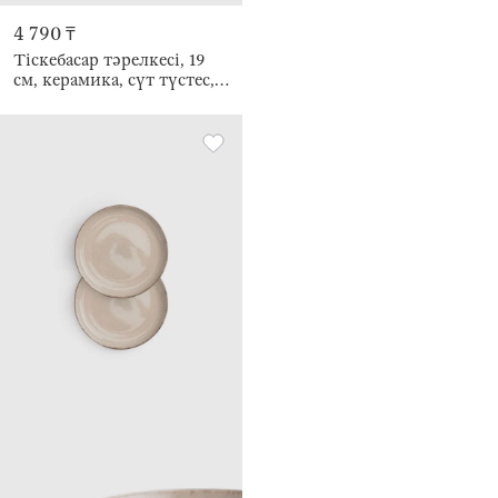
4 790 ₸
Тіскебасар тәрелкесі, 19
см, керамика, сүт түстес,
дақты, жиегі тегіс емес,
Crumple speckled