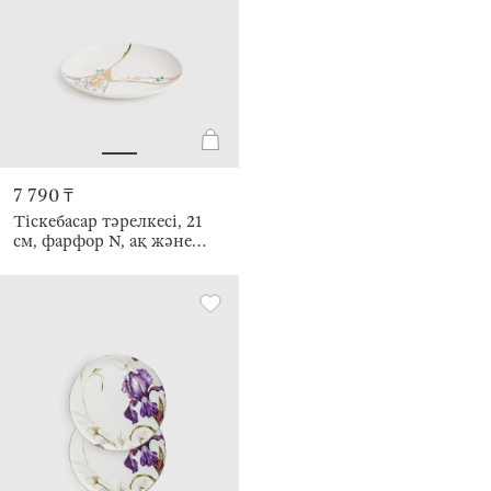
7 790 ₸
Тіскебасар тәрелкесі, 21
см, фарфор N, ақ және
алтын, Кинцуги, Kintsugi