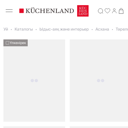
Уй
Каталогы
Ыдыс-аяқ және интерьер
Асхана
Тәрел
Үлкенірек