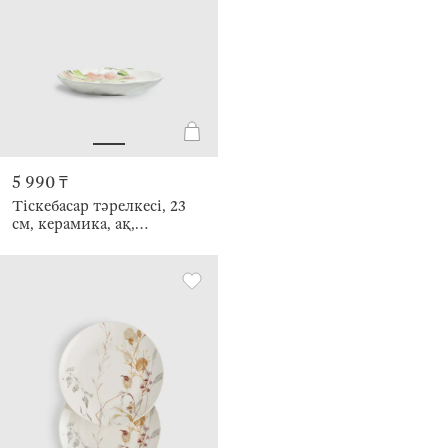
5 990 ₸
Тіскебасар тәрелкесі, 23
см, керамика, ақ,
Бұтақтағы алмұрт пен
қара өрік, Crumple print