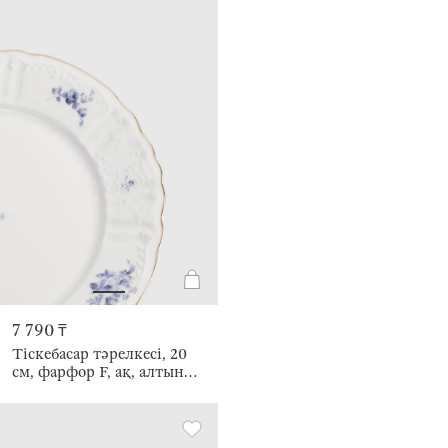
7 790 ₸
Тіскебасар тәрелкесі, 20
см, фарфор F, ақ, алтын
жиектері бар, Гжель
қояны, Tradition Easter