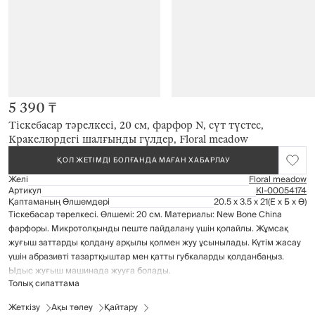
5 390 ₸
Тіскебасар тәрелкесі, 20 см, фарфор N, сүт түстес,
Кракелюрдегі шалғынды гүлдер, Floral meadow
ҚОЛ ЖЕТІМДІ БОЛҒАНДА МАҒАН ХАБАРЛАУ
Желі
Floral meadow
Артикул
Kl-00054174
Қаптаманың Өлшемдері
20.5 x 3.5 x 21
(Е x Б x Ө)
Тіскебасар тәрелкесі. Өлшемі: 20 см. Материалы: New Bone China
фарфоры. Микротолқынды пеште пайдалану үшін қолайлы. Жұмсақ
жуғыш заттарды қолдану арқылы қолмен жуу ұсынылады. Күтім жасау
үшін абразивті тазартқыштар мен қатты губкаларды қолданбаңыз.
Ыдыс жуғыш машинада жууға болады.
Толық сипаттама
Жеткізу
Ақы төлеу
Қайтару