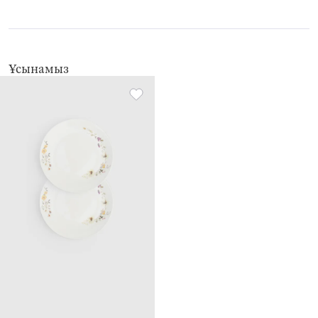
Ұсынамыз