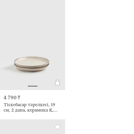
4 790 ₸
Тіскебасар тәрелкесі, 19
см, 2 дана, керамика К,
сарғылт-қоңыр, дақты,
Speckled glaze