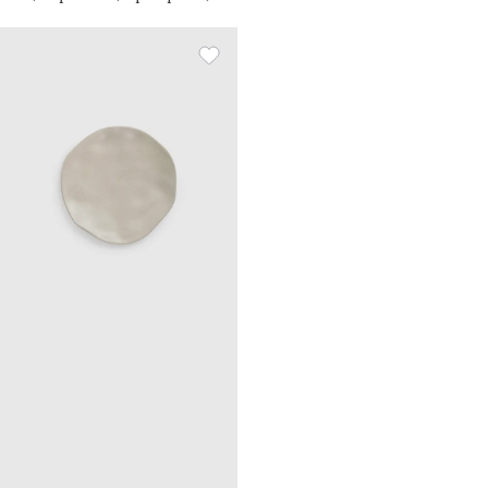
Мыжылған әсер, Crumple
creme