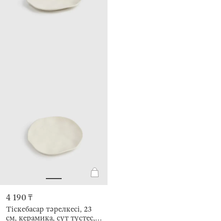
4 190 ₸
Тіскебасар тәрелкесі, 23
см, керамика, сүт түстес,