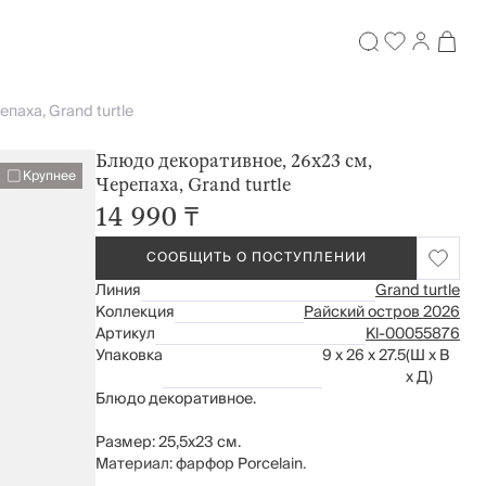
паха, Grand turtle
Блюдо декоративное, 26х23 см,
Крупнее
Черепаха, Grand turtle
14 990 ₸
СООБЩИТЬ О ПОСТУПЛЕНИИ
Линия
Grand turtle
Коллекция
Райский остров 2026
Артикул
Kl-00055876
Упаковка
9 x 26 x 27.5
(Ш x В
x Д)
Блюдо декоративное.
Размер: 25,5х23 см.
Материал: фарфор Porcelain.