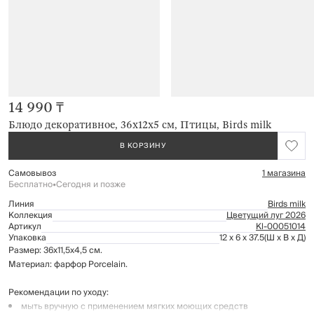
14 990 ₸
Блюдо декоративное, 36х12x5 см, Птицы, Birds milk
В КОРЗИНУ
Самовывоз
1 магазина
Бесплатно
•
Сегодня и позже
Линия
Birds milk
Коллекция
Цветущий луг 2026
Артикул
Kl-00051014
Упаковка
12 x 6 x 37.5
(Ш x В x Д)
Размер: 36х11,5х4,5 см.
Материал: фарфор Porcelain.
Рекомендации по уходу:
мыть вручную с применением мягких моющих средств