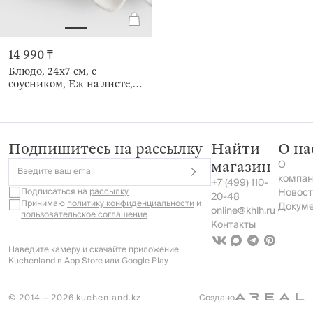
14 990 ₸
Блюдо, 24х7 см, с
соусником, Еж на листе,
Foggy forest
Подпишитесь на рассылку
Найти
О на
О
магазин
Введите ваш email
компан
+7 (499) 110-
Подписаться на
рассылку
Новост
20-48
Принимаю
политику конфиденциальности
и
Докум
online@khlh.ru
пользовательское соглашение
Контакты
Наведите камеру и скачайте приложение
Kuchenland в App Store или Google Play
© 2014 – 2026 kuchenland.kz
Создано