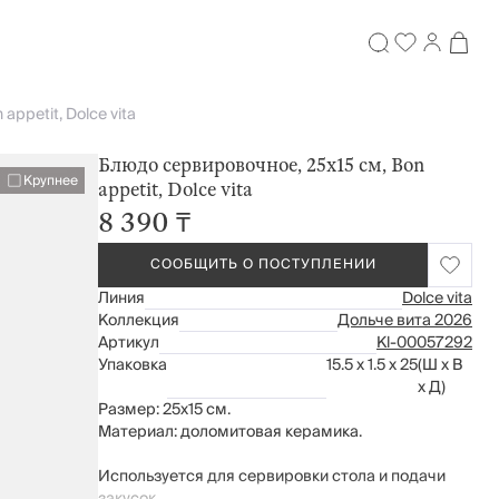
ppetit, Dolce vita
Блюдо сервировочное, 25х15 см, Bon
Крупнее
appetit, Dolce vita
8 390 ₸
СООБЩИТЬ О ПОСТУПЛЕНИИ
Линия
Dolce vita
Коллекция
Дольче вита 2026
Артикул
Kl-00057292
Упаковка
15.5 x 1.5 x 25
(Ш x В
x Д)
Размер: 25х15 см.
Материал: доломитовая керамика.
Используется для сервировки стола и подачи