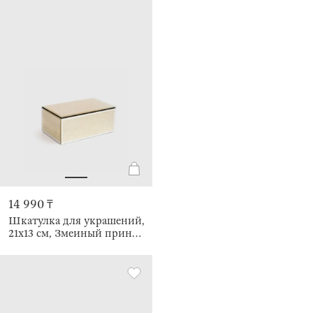
14 990 ₸
Шкатулка для украшений,
21х13 см, Змеиный принт,
Snake print