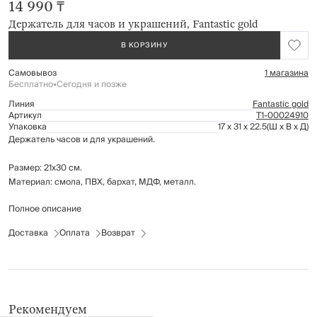
14 990 ₸
Держатель для часов и украшений, Fantastic gold
В КОРЗИНУ
Самовывоз
1 магазина
Бесплатно
•
Сегодня и позже
Линия
Fantastic gold
Артикул
Т1-00024910
Упаковка
17 x 31 x 22.5
(Ш x В x Д)
Держатель часов и для украшений.
Размер: 21х30 см.
Материал: смола, ПВХ, бархат, МДФ, металл.
Полное описание
Предназначен для организации и хранения украшений.
Протирать сухой мягкой тканью.
Доставка
Оплата
Возврат
Рекомендуем