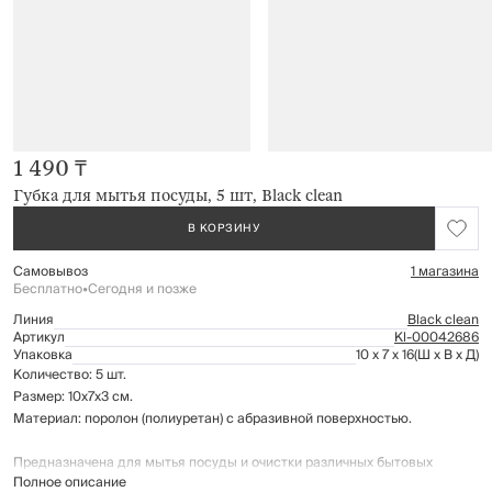
1 490 ₸
Губка для мытья посуды, 5 шт, Black clean
В КОРЗИНУ
Самовывоз
1 магазина
Бесплатно
•
Сегодня и позже
Линия
Black clean
Артикул
Kl-00042686
Упаковка
10 x 7 x 16
(Ш x В x Д)
Количество: 5 шт.
Размер: 10х7х3 см.
Материал: поролон (полиуретан) с абразивной поверхностью.
Предназначена для мытья посуды и очистки различных бытовых
Полное описание
поверхностей.