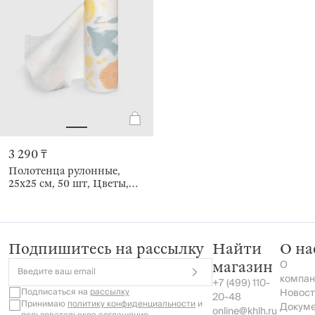
3 290 ₸
Полотенца рулонные,
25х25 см, 50 шт, Цветы,
Roll
Подпишитесь на рассылку
Найти
О на
О
магазин
Введите ваш email
компан
+7 (499) 110-
Подписаться на
рассылку
Новост
20-48
Принимаю
политику конфиденциальности
и
Докум
online@khlh.ru