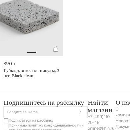
890 ₸
Губка для мытья посуды, 2
шт, Black clean
Подпишитесь на рассылку
Найти
О на
О
магазин
Введите ваш email
компан
+7 (499) 110-
Подписаться на
рассылку
Новост
20-48
Принимаю
политику конфиденциальности
и
Докум
online@khlh.ru