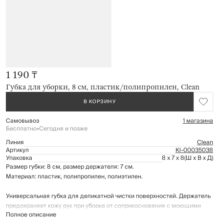
1 190 ₸
Губка для уборки, 8 см, пластик/полипропилен, Clean
В КОРЗИНУ
Самовывоз
1 магазина
Бесплатно
•
Сегодня и позже
Линия
Clean
Артикул
Kl-00035038
Упаковка
8 x 7 x 8
(Ш x В x Д)
Размер губки: 8 см, размер держателя: 7 см.
Материал: пластик, полипропилен, полиэтилен.
Универсальная губка для деликатной чистки поверхностей. Держатель
предохраняет кожу рук при уборке от соприкосновения с моющими
Полное описание
средствами.