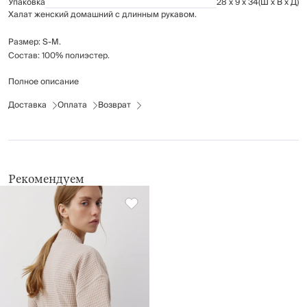
Упаковка
28 x 9 x 34
(Ш x В x Д)
Халат женский домашний с длинным рукавом.
Размер: S-M.
Состав: 100% полиэстер.
Полное описание
Рекомендации по уходу указаны на бирке изделия.
Доставка
Оплата
Возврат
Рекомендуем