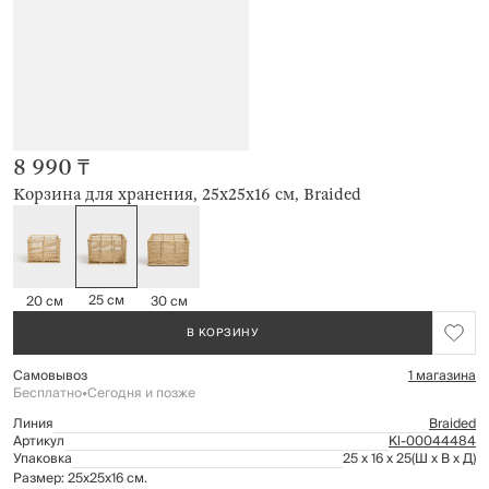
8 990 ₸
Корзина для хранения, 25х25х16 см, Braided
25 см
20 см
30 см
В КОРЗИНУ
Самовывоз
1 магазина
Бесплатно
•
Сегодня и позже
Линия
Braided
Артикул
Kl-00044484
Упаковка
25 x 16 x 25
(Ш x В x Д)
Размер: 25х25х16 см.