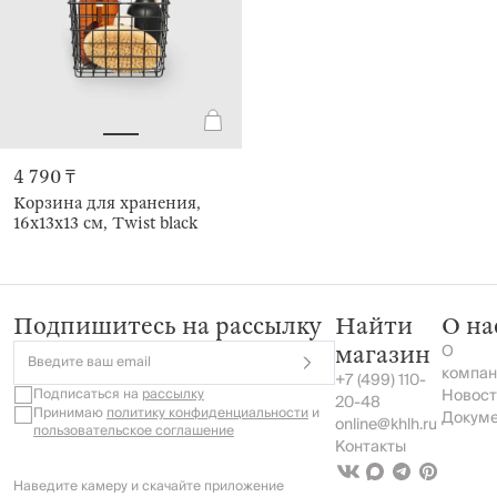
4 790 ₸
Корзина для хранения,
16x13х13 см, Twist black
Подпишитесь на рассылку
Найти
О на
О
магазин
Введите ваш email
компан
+7 (499) 110-
Подписаться на
рассылку
Новост
20-48
Принимаю
политику конфиденциальности
и
Докум
online@khlh.ru
пользовательское соглашение
Контакты
Наведите камеру и скачайте приложение