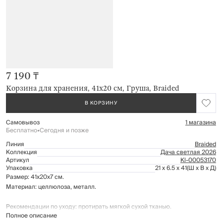
7 190 ₸
Корзина для хранения, 41х20 см, Груша, Braided
В КОРЗИНУ
Самовывоз
1 магазина
Бесплатно
•
Сегодня и позже
Линия
Braided
Коллекция
Дача светлая 2026
Артикул
Kl-00053170
Упаковка
21 x 6.5 x 41
(Ш x В x Д)
Размер: 41х20х7 см.
Материал: целлюлоза, металл.
Рекомендации по уходу: протирать мягкой сухой тканью.
Полное описание