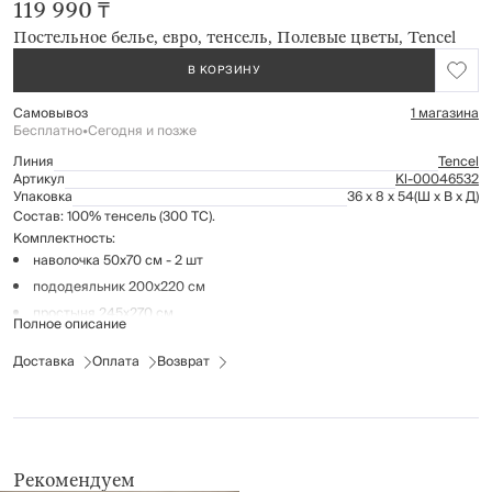
119 990 ₸
Постельное белье, евро, тенсель, Полевые цветы, Tencel
В КОРЗИНУ
Самовывоз
1 магазина
Бесплатно
•
Сегодня и позже
Линия
Tencel
Артикул
Kl-00046532
Упаковка
36 x 8 x 54
(Ш x В x Д)
Состав: 100% тенсель (300 ТС).
Комплектность:
наволочка 50х70 см - 2 шт
пододеяльник 200х220 см
простыня 245х270 см
Полное описание
Рекомендации по уходу:
Доставка
Оплата
Возврат
максимальная температура стирки 40°С
деликатная барабанная сушка при низкой температуре
гладить при средней температуре (не более 150°С)
не отбеливать
Рекомендуем
не отжимать