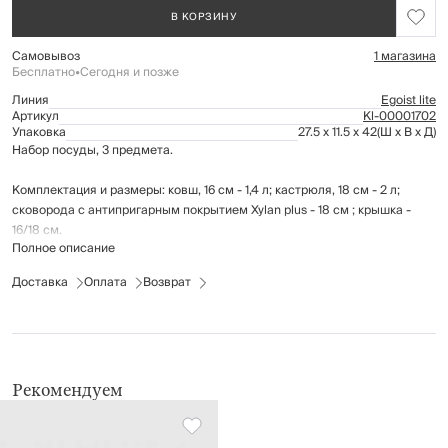
В КОРЗИНУ
Самовывоз
1 магазина
Бесплатно
•
Сегодня и позже
Линия
Egoist lite
Артикул
Kl-00001702
Упаковка
27.5 x 11.5 x 42
(Ш x В x Д)
Набор посуды, 3 предмета.
Комплектация и размеры: ковш, 16 см - 1,4 л; кастрюля, 18 см - 2 л;
сковорода с антипригарным покрытием Xylan plus - 18 см ; крышка -
16/18 см.
Полное описание
Материал: нержавеющая сталь 201, 430 (нижний слой дна),
термостойкое стекло, алюминий.
Доставка
Оплата
Возврат
Толщина дна посуды: 2,7 мм.
Толщина стенок посуды: 0,5 мм.
Двухслойное антипригарное покрытие Xylan plus безопасно для
здоровья, т.к. не содержит PFOA (перфтороктановая и
перфлюорооктановая кислоты); имеет гладкую поверхность, которая
позволяет готовить с минимальным количеством масла и
Рекомендуем
выдерживает нагрев до 220ºС.