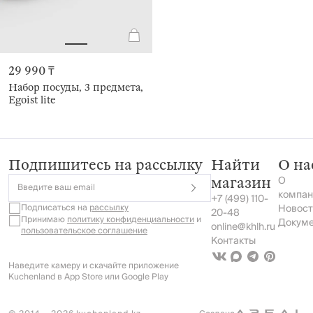
29 990 ₸
Набор посуды, 3 предмета,
Egoist lite
Подпишитесь на рассылку
Найти
О на
О
магазин
Введите ваш email
компан
+7 (499) 110-
Подписаться на
рассылку
Новост
20-48
Принимаю
политику конфиденциальности
и
Докум
online@khlh.ru
пользовательское соглашение
Контакты
Наведите камеру и скачайте приложение
Kuchenland в App Store или Google Play