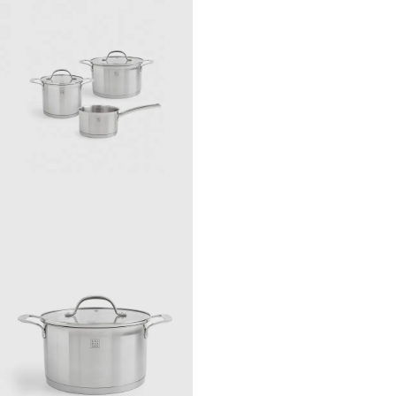
Подходит для всех типов плит, в том числе и индукционных.
Пустую посуду не подвергать воздействию высоких температур.
Рекомендации по уходу: Мыть вручную с применением мягких моющих
средств. Не использовать для ухода абразивные чистящие средства и
жесткие губки.
Можно мыть в посудомоечной машине.