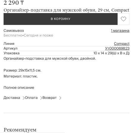
2 290 ₸
Органайзер-подставка для мужской обуви, 29 см, Compact
В КОРЗИНУ
Самовывоз
1 магазина
Бесплатно
•
Сегодня и позже
Линия
Compact
Артикул
Ут000069823
Упаковка
10 x 14 x 29
(Ш x В x Д)
Органайзер-подставка для мужской обуви, двойной.
Размер: 29х15х11,5 см.
Материал: пластик.
Полное описание
Предназначен для размещения обуви на обувной полке. Экономит
пространство.
Доставка
Оплата
Возврат
Рекомендуем