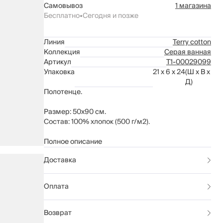
Самовывоз
1 магазина
Бесплатно
•
Сегодня и позже
Линия
Terry cotton
Коллекция
Серая ванная
Артикул
Т1-00029099
Упаковка
21 x 6 x 24
(Ш x В x
Д)
Полотенце.
Размер: 50х90 см.
Состав: 100% хлопок (500 г/м2).
Рекомендации по уходу указаны на бирке
Полное описание
изделия.
Доставка
Оплата
Возврат