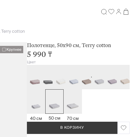
Terry cotton
Полотенце, 50х90 см, Terry cotton
Крупнее
5 990 ₸
Цвет
50 см
40 см
70 см
В КОРЗИНУ