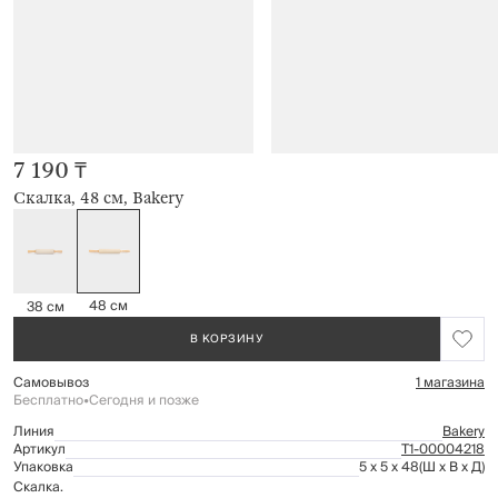
7 190 ₸
Скалка, 48 см, Bakery
48 см
38 см
В КОРЗИНУ
Самовывоз
1 магазина
Бесплатно
•
Сегодня и позже
Линия
Bakery
Артикул
Т1-00004218
Упаковка
5 x 5 x 48
(Ш x В x Д)
Скалка.