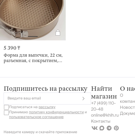
5 390 ₸
Форма для выпечки, 22 см,
разъемная, с покрытием,
Resto clip
Подпишитесь на рассылку
Найти
О на
О
магазин
Введите ваш email
компан
+7 (499) 110-
Подписаться на
рассылку
Новост
20-48
Принимаю
политику конфиденциальности
и
Докум
online@khlh.ru
пользовательское соглашение
Контакты
Наведите камеру и скачайте приложение