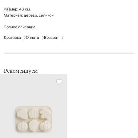
Размер: 48 см.
Материал: дерево, силикон.
Полное описание
Рекомендуется мыть вручную с применением мягких моющих средств.
Не использовать для ухода абразивные чистящие средства и жесткие
Доставка
Оплата
Возврат
губки.
Можно мыть в посудомоечной машине.
Рекомендуем