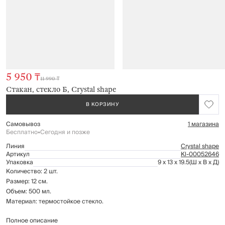
5 950 ₸
11 990 ₸
Стакан, стекло Б, Crystal shape
В КОРЗИНУ
Самовывоз
1 магазина
Бесплатно
•
Сегодня и позже
Линия
Crystal shape
Артикул
Kl-00052646
Упаковка
9 x 13 x 19.5
(Ш x В x Д)
Количество: 2 шт.
Размер: 12 см.
Объем: 500 мл.
Материал: термостойкое стекло.
Полное описание
Не рекомендуется использовать ложку для перемешивания жидкости