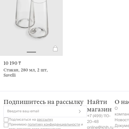
10 190 ₸
Стакан, 280 мл, 2 шт,
Savelli
Подпишитесь на рассылку
Найти
О на
О
магазин
Введите ваш email
компан
+7 (499) 110-
Подписаться на
рассылку
Новост
20-48
Принимаю
политику конфиденциальности
и
Докум
online@khlh.ru