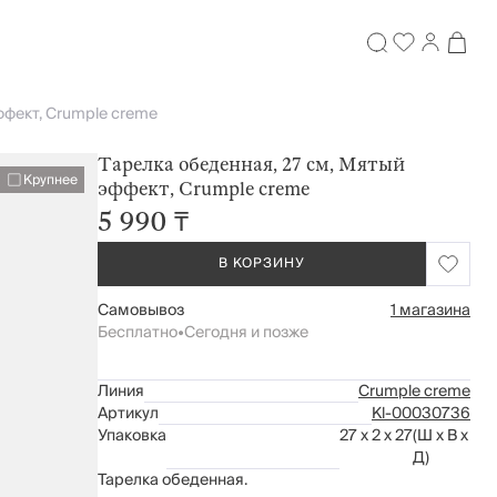
ффект, Crumple creme
Тарелка обеденная, 27 см, Мятый
Крупнее
эффект, Crumple creme
5 990 ₸
В КОРЗИНУ
Самовывоз
1 магазина
Бесплатно
•
Сегодня и позже
Линия
Crumple creme
Артикул
Kl-00030736
Упаковка
27 x 2 x 27
(Ш x В x
Д)
Тарелка обеденная.