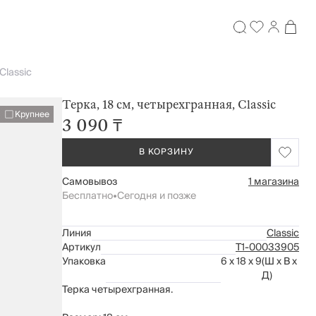
Classic
Терка, 18 см, четырехгранная, Classic
Крупнее
3 090 ₸
В КОРЗИНУ
Самовывоз
1 магазина
Бесплатно
•
Сегодня и позже
Линия
Classic
Артикул
Т1-00033905
Упаковка
6 x 18 x 9
(Ш x В x
Д)
Терка четырехгранная.