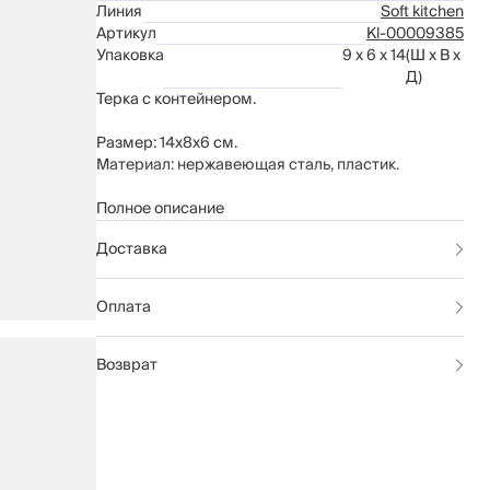
Линия
Soft kitchen
Артикул
Kl-00009385
Упаковка
9 x 6 x 14
(Ш x В x
Д)
Терка с контейнером.
Размер: 14х8х6 см.
Материал: нержавеющая сталь, пластик.
Рекомендации по уходу: мыть вручную с
Полное описание
применением мягких моющих средств. Не
Доставка
использовать для ухода абразивные чистящие
средства и жесткие губки. Можно мыть в
посудомоечной машине.
Оплата
Возврат