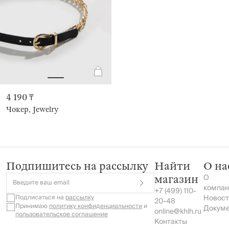
4 190 ₸
Чокер, Jewelry
Подпишитесь на рассылку
Найти
О на
О
магазин
Введите ваш email
компан
+7 (499) 110-
Подписаться на
рассылку
Новост
20-48
Принимаю
политику конфиденциальности
и
Докум
online@khlh.ru
пользовательское соглашение
Контакты