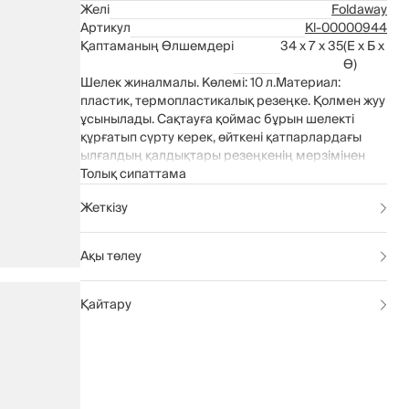
Желі
Foldaway
Артикул
Kl-00000944
Қаптаманың Өлшемдері
34 x 7 x 35
(Е x Б x
Ө)
Шелек жиналмалы. Көлемі: 10 л.Материал:
пластик, термопластикалық резеңке. Қолмен жуу
ұсынылады. Сақтауға қоймас бұрын шелекті
құрғатып сүрту керек, өйткені қатпарлардағы
ылғалдың қалдықтары резеңкенің мерзімінен
бұрын бұзылуына әкелуі мүмкін.
Толық сипаттама
Жеткізу
Ақы төлеу
Қайтару