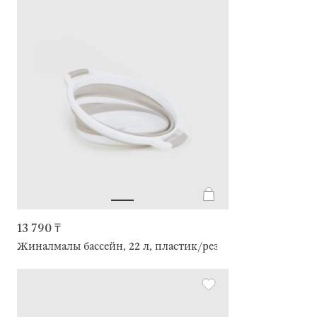
13 790 ₸
Жиналмалы бассейн, 22 л, пластик/резеңке, сұр-сарғылт-