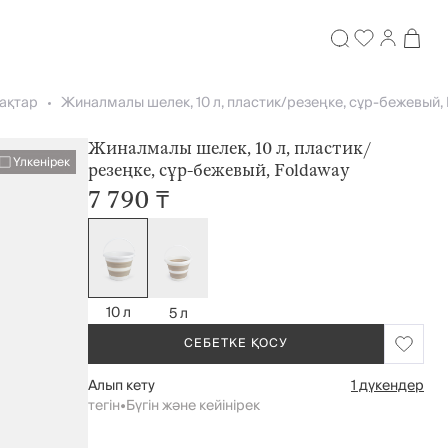
ақтар
Жиналмалы шелек, 10 л, пластик/резеңке, сұр-бежевый,
Жиналмалы шелек, 10 л, пластик/
Үлкенірек
резеңке, сұр-бежевый, Foldaway
7 790 ₸
10 л
5 л
СЕБЕТКЕ ҚОСУ
Алып кету
1 дүкендер
тегін
•
Бүгін және кейінірек