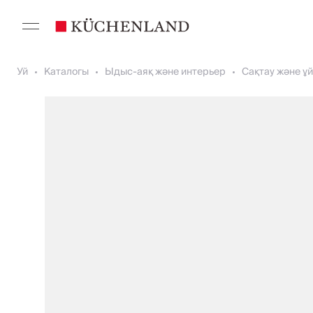
Уй
Каталогы
Ыдыс-аяқ және интерьер
Сақтау және 