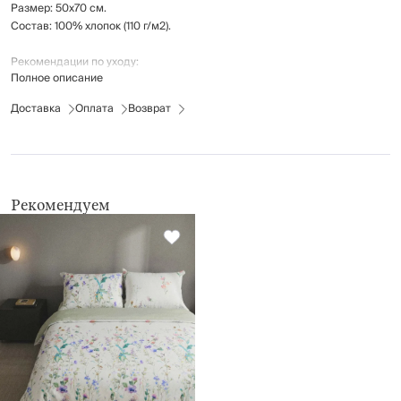
Размер: 50х70 см.
Состав: 100% хлопок (110 г/м2).
Рекомендации по уходу:
Полное описание
максимальная температура стирки 40°С
деликатная барабанная сушка при низкой температуре
Доставка
Оплата
Возврат
гладить при средней температуре (не более 150°С)
не отбеливать
не отжимать
Рекомендуем