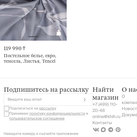
119 990 ₸
Постельное белье, евро,
тенсель, Листья, Tencel
Подпишитесь на рассылку
Найти
О на
О
магазин
Введите ваш email
компан
+7 (499) 110-
Подписаться на
рассылку
Новост
20-48
Принимаю
политику конфиденциальности
и
Докум
online@khlh.ru
пользовательское соглашение
Контакты
Наведите камеру и скачайте приложение