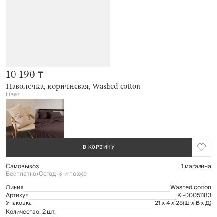
10 190 ₸
Наволочка, коричневая, Washed cotton
Цвет
В КОРЗИНУ
Самовывоз
1 магазина
Бесплатно
•
Сегодня и позже
Линия
Washed cotton
Артикул
Kl-00051183
Упаковка
21 x 4 x 25
(Ш x В x Д)
Количество: 2 шт.